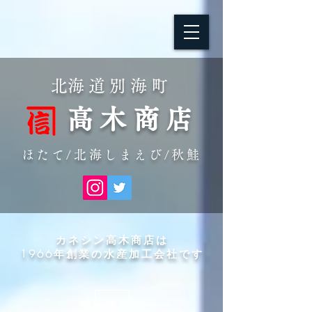
​北海道別海町
高木商店
ほたて/北海しまえび/秋鮭
カネシン高木商店は
1966年創業
の
​水産加工会社です