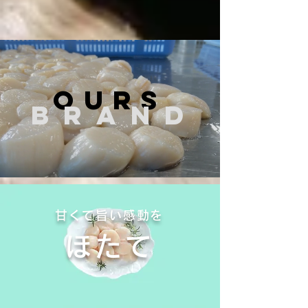
OURS
bran
d
甘くて旨い感動を
ほたて